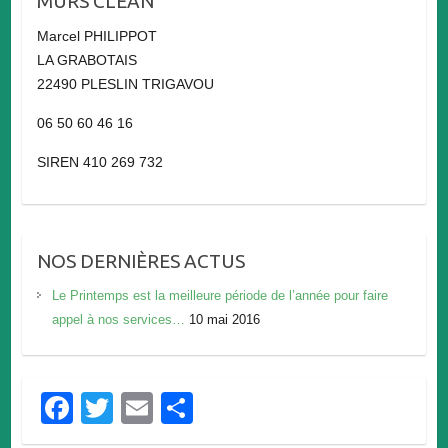
MURS CLEAN
Marcel PHILIPPOT
LA GRABOTAIS
22490 PLESLIN TRIGAVOU
06 50 60 46 16
SIREN 410 269 732
NOS DERNIÈRES ACTUS
Le Printemps est la meilleure période de l’année pour faire
appel à nos services…
10 mai 2016
F
T
E
P
a
wi
m
ar