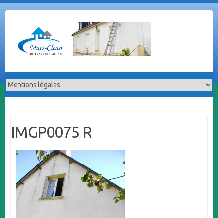
Skip
to
content
IMGP0075 R