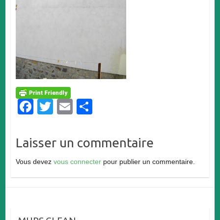
F
T
E
P
a
wi
m
ar
c
tt
ail
ta
Laisser un commentaire
e
er
g
Vous devez
vous connecter
pour publier un commentaire.
b
er
o
o
k