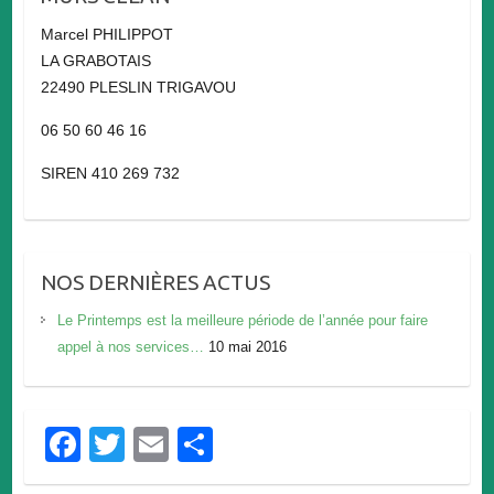
Marcel PHILIPPOT
LA GRABOTAIS
22490 PLESLIN TRIGAVOU
06 50 60 46 16
SIREN 410 269 732
NOS DERNIÈRES ACTUS
Le Printemps est la meilleure période de l’année pour faire
appel à nos services…
10 mai 2016
F
T
E
P
a
wi
m
ar