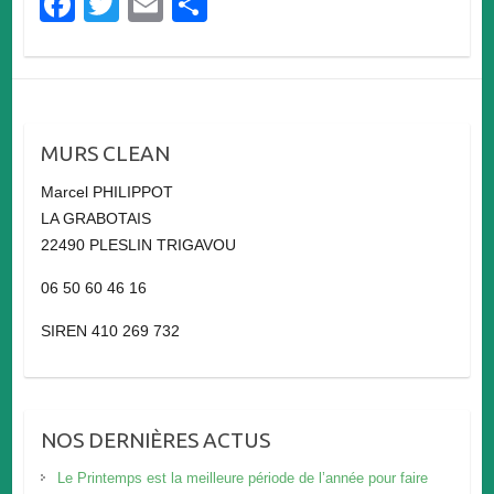
F
T
E
P
a
wi
m
ar
c
tt
ail
ta
e
er
g
b
er
MURS CLEAN
o
Marcel PHILIPPOT
o
LA GRABOTAIS
k
22490 PLESLIN TRIGAVOU
06 50 60 46 16
SIREN 410 269 732
NOS DERNIÈRES ACTUS
Le Printemps est la meilleure période de l’année pour faire