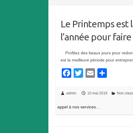
Le Printemps est 
l’année pour fair
Profitez des beaux jours pour redonn
est la meilleure période pour entrep
F
T
E
P
a
wi
m
ar
c
tt
ail
ta
admin
10 mai 2016
Non clas
e
er
g
appel à nos services…
b
er
o
o